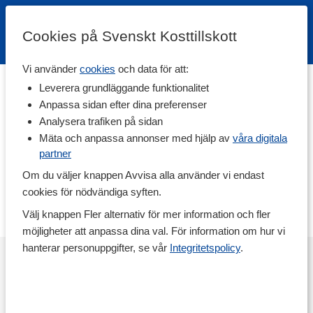
Cookies på Svenskt Kosttillskott
Vi använder
cookies
och data för att:
Hem
>
Varumärken
Leverera grundläggande funktionalitet
Anpassa sidan efter dina preferenser
Callowfit
Analysera trafiken på sidan
Mäta och anpassa annonser med hjälp av
våra digitala
partner
Callowfit erbjuder produkter för dig som är ute efter ett kalorisnålt
alternativ till vanliga såser och smaksättningar. Du hittar salta
Om du väljer knappen Avvisa alla använder vi endast
såser som piggar upp torra matlådor eller som lyxar till middagen,
cookies för nödvändiga syften.
men även söta såser som är utmärkta på gröt och pannkakor.
Upptäck sortimentet här!
Välj knappen Fler alternativ för mer information och fler
möjligheter att anpassa dina val. För information om hur vi
hanterar personuppgifter, se vår
Integritetspolicy
.