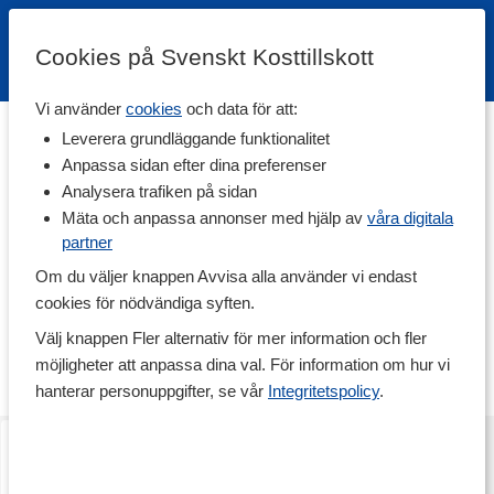
Cookies på Svenskt Kosttillskott
Vi använder
cookies
och data för att:
Hem
>
Varumärken
Leverera grundläggande funktionalitet
Anpassa sidan efter dina preferenser
Valsoia
Analysera trafiken på sidan
Mäta och anpassa annonser med hjälp av
våra digitala
partner
Valsoia är Italiens ledande varumärke för växtbaserade godsaker.
Med passion och innovation skapar de läckra produkter som inte
Om du väljer knappen Avvisa alla använder vi endast
bara smakar fantastiskt, utan också gör gott – för både
cookies för nödvändiga syften.
människan och planeten. Valsoias historia är typiskt italiensk: en
kärlek till mat och livets goda, kombinerat med en strävan att
Välj knappen Fler alternativ för mer information och fler
förbättra livskvaliteten genom nytänkande och kreativitet. Upptäck
möjligheter att anpassa dina val. För information om hur vi
produkterna här!
hanterar personuppgifter, se vår
Integritetspolicy
.
Hasselnötskräm
400 g