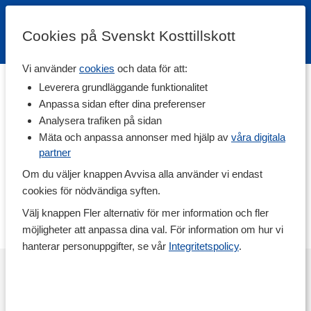
Cookies på Svenskt Kosttillskott
Vi använder
cookies
och data för att:
Hem
>
Varumärken
Leverera grundläggande funktionalitet
Anpassa sidan efter dina preferenser
Urtekram
Analysera trafiken på sidan
Mäta och anpassa annonser med hjälp av
våra digitala
partner
Urtekram har sedan 1972 inriktat sig på att tillverka och
distribuera ekologiska produkter. Namnet Urtekram härstammar
Om du väljer knappen Avvisa alla använder vi endast
från ett gammalt danskt ord ”urtekræmmer" som var en
cookies för nödvändiga syften.
handelsresande som sålde kryddor och medicinalväxter.
Företaget satsar på bra råvaror och kämpar hela tiden för en
Välj knappen Fler alternativ för mer information och fler
hållbar värld.
möjligheter att anpassa dina val. För information om hur vi
hanterar personuppgifter, se vår
Integritetspolicy
.