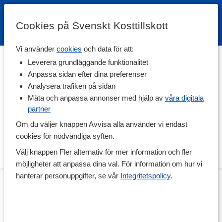
Cookies på Svenskt Kosttillskott
Vi använder
cookies
och data för att:
Hem
>
Varumärken
Leverera grundläggande funktionalitet
Anpassa sidan efter dina preferenser
The Friendly Fat Company
Analysera trafiken på sidan
Mäta och anpassa annonser med hjälp av
våra digitala
partner
The Friendly Fat Company grundades 2018 och är ett svenskt
varumärke som erbjuder funktionella livsmedel och kosttillskott.
Om du väljer knappen Avvisa alla använder vi endast
Produkterna är baserade på viktiga näringsämnen från
cookies för nödvändiga syften.
hälsosamma fetter och rena ingredienser, med lite kolhydrater
och socker. För en optimal prestation och hälsa!
Välj knappen Fler alternativ för mer information och fler
möjligheter att anpassa dina val. För information om hur vi
hanterar personuppgifter, se vår
Integritetspolicy
.
MCT m. Lion's Mane
MCT Collagen
200 g
300 g