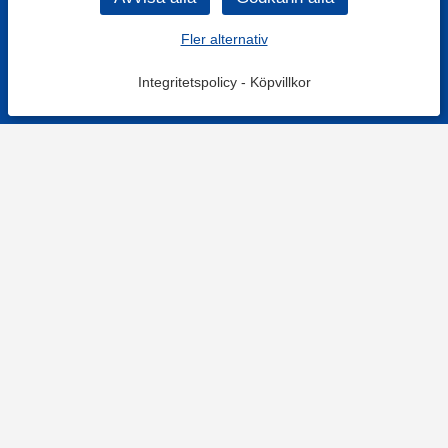
Fler alternativ
Integritetspolicy
-
Köpvillkor
KONTAKT
Kontaktformulär
TELEFON
0220601001