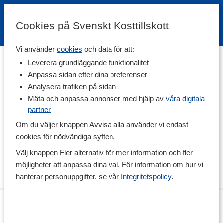
Cookies på Svenskt Kosttillskott
Vi använder
cookies
och data för att:
Hem
>
Varumärken
Leverera grundläggande funktionalitet
Anpassa sidan efter dina preferenser
SmartShake
Analysera trafiken på sidan
Mäta och anpassa annonser med hjälp av
våra digitala
partner
SmartShake kom till tack vare att entreprenören Mikael Nilsson
tröttnade på läckande shakers och på att fördela proteinpulver i
Om du väljer knappen Avvisa alla använder vi endast
små plastpåsar att ta med till gymmet. Han letade runt på
cookies för nödvändiga syften.
marknaden efter en smartare lösning men då han inte fann
någon så började han själv tänka ut en prototyp. Hösten 2009
Välj knappen Fler alternativ för mer information och fler
stod så den första shakern klar och har sedan dess blivit mycket
möjligheter att anpassa dina val. För information om hur vi
populär bland alla som äter kosttillskott.
hanterar personuppgifter, se vår
Integritetspolicy
.
Smartshake 2Go
Smartshake 2Go
Army Green
Light Pink