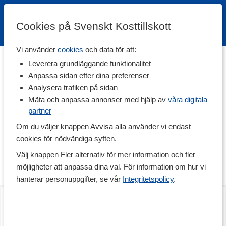
Cookies på Svenskt Kosttillskott
Vi använder
cookies
och data för att:
Hem
>
Varumärken
Leverera grundläggande funktionalitet
Anpassa sidan efter dina preferenser
Os1st
Analysera trafiken på sidan
Mäta och anpassa annonser med hjälp av
våra digitala
partner
Os1st är ett amerikanskt företag med en mission som är att
reducera din smärta så att du kan leva ett aktivt liv. De tillverkar
Om du väljer knappen Avvisa alla använder vi endast
stödprodukter som bidrar till bland annat ökad blodcirkulation och
cookies för nödvändiga syften.
snabbare återhämtning. Namnet Os1st står för “ortopediskt stöd
först”, då skydden är det första du tar på dig.
Välj knappen Fler alternativ för mer information och fler
Skydd med flera kompressionszoner
Läs mer
möjligheter att anpassa dina val. För information om hur vi
Os1st använder den senaste teknologin genom att kombinera
hanterar personuppgifter, se vår
Integritetspolicy
.
graderad kompression och stöd i en och samma produkt.
AS6 Performance Arm
ES6 Performance
Produkterna är extremt tunna med en perfekt och anatomisk
Black
Black
passform som gör dem lätta att använda. Samma produkt har
flera olika olika zoner med olika nivåer av graderad kompression,
vilket gör att där du mest behöver kompression, där finns det som