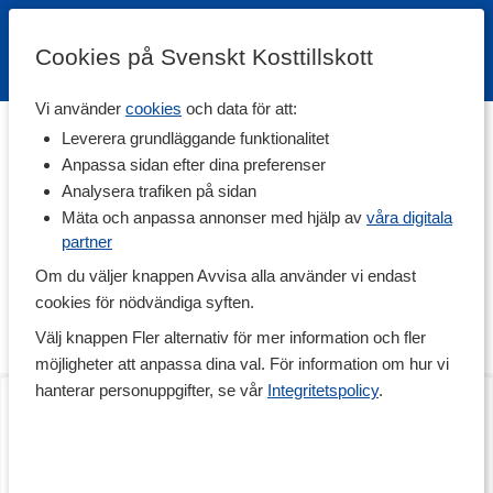
Cookies på Svenskt Kosttillskott
Vi använder
cookies
och data för att:
Hem
>
Varumärken
Leverera grundläggande funktionalitet
Anpassa sidan efter dina preferenser
Linnex
Analysera trafiken på sidan
Mäta och anpassa annonser med hjälp av
våra digitala
partner
Linnex är främst känd som tillverkaren bakom de fantastiska
linimenten och värmekrämerna Linnex Stick och Linnex
Om du väljer knappen Avvisa alla använder vi endast
Värmekräm! Deras produkter lindrar akuta och kroniska
cookies för nödvändiga syften.
ledbesvär och används frekvent av både privatpersoner,
sjukgymnaster, kiropraktorer och naprapater.
Välj knappen Fler alternativ för mer information och fler
möjligheter att anpassa dina val. För information om hur vi
hanterar personuppgifter, se vår
Integritetspolicy
.
Linnex Stick
Linnex Värmekräm
50 g
100ml