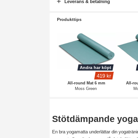
Leverans & betalning
Produkttips
Andra har köpt
419 kr
All-round Mat 6 mm
All-r
Moss Green
Mo
Stötdämpande yoga
En bra yogamatta underlättar din yogaträn