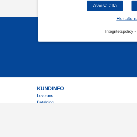
Fler altern
Integritetspolicy
-
KUNDINFO
Leverans
Betalning
Returer
Köpvillkor
Kundklubb
Studentrabatt