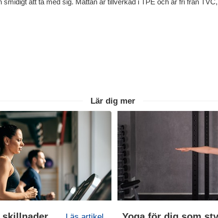
 smidigt att ta med sig. Mattan är tillverkad i TPE och är fri från TVC,
Lär dig mer
Aerob och anaerob träning: skillnader och fördelar
Yoga för dig som sty
Läs artikel