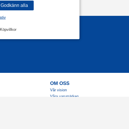
ativ
Köpvillkor
OM OSS
Vår vision
Våra varumärken
Vår historia
Tillgänglighet
Återförsäljare
Karriär
Samarbeten