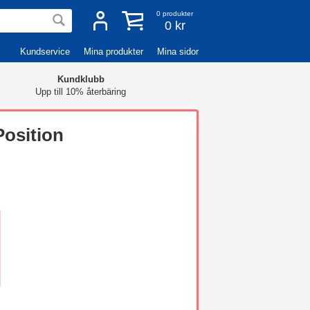
0
produkter
0 kr
Kundservice
Mina produkter
Mina sidor
Kundklubb
Upp till 10% återbäring
Position