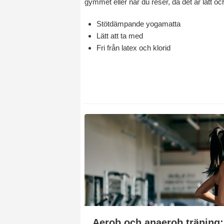
gymmet eller när du reser, då det är lätt och
Stötdämpande yogamatta
Lätt att ta med
Fri från latex och klorid