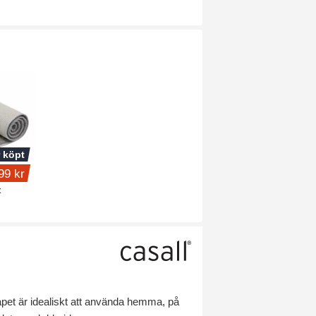
 köpt
99 kr
t
pet är idealiskt att använda hemma, på