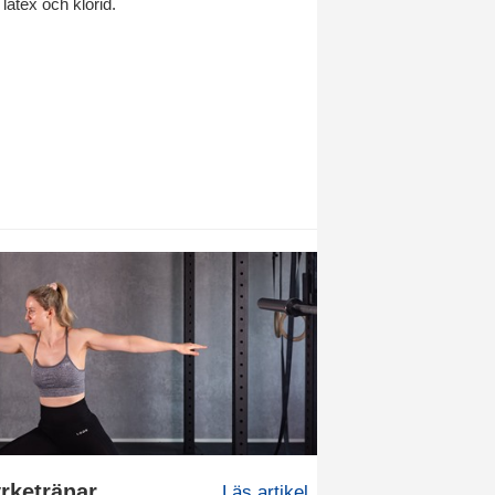
 latex och klorid.
rketränar
Läs artikel