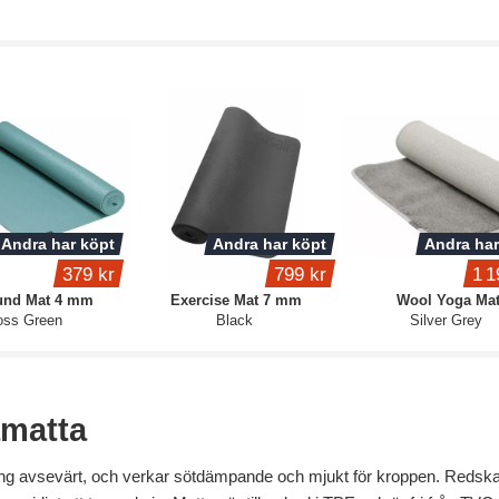
Andra har köpt
Andra har köpt
Andra har
379 kr
799 kr
1 1
ound Mat 4 mm
Exercise Mat 7 mm
Wool Yoga Ma
ss Green
Black
Silver Grey
matta
ing avsevärt, och verkar sötdämpande och mjukt för kroppen. Redska