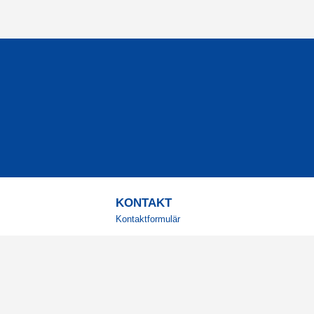
KONTAKT
Kontaktformulär
TELEFON
0220601001
Vardagar: 09:00-12:00
E-POST