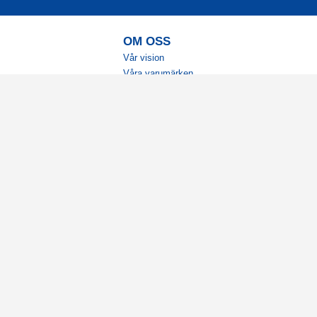
OM OSS
Vår vision
Våra varumärken
Vår historia
Tillgänglighet
Återförsäljare
Karriär
Samarbeten
Ambassadörsteam