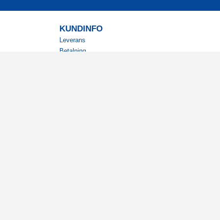
KUNDINFO
Leverans
Betalning
Returer
Köpvillkor
Kundklubb
Studentrabatt
Militärrabatt
Kontaktuppgifter Läkemedelsverket