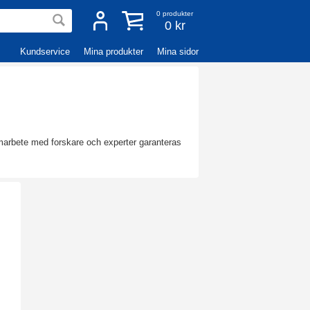
0
produkter
0 kr
Kundservice
Mina produkter
Mina sidor
amarbete med forskare och experter garanteras