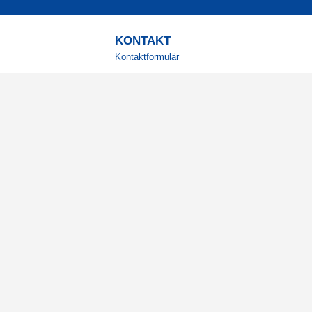
KONTAKT
Kontaktformulär
TELEFON
0220601001
Vardagar: 09:00-12:00
E-POST
info@svensktkosttillskott.se
MINA SIDOR
Logga in