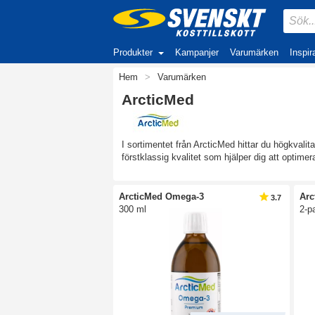
Produkter
Kampanjer
Varumärken
Inspir
Hem
>
Varumärken
ArcticMed
I sortimentet från ArcticMed hittar du högkvali
förstklassig kvalitet som hjälper dig att optime
ArcticMed Omega-3
Arc
3.7
300 ml
2-p