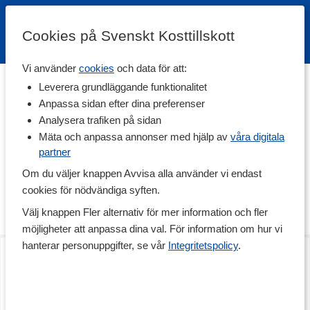
Cookies på Svenskt Kosttillskott
Vi använder
cookies
och data för att:
Hem
>
Varumärken
Leverera grundläggande funktionalitet
Anpassa sidan efter dina preferenser
eBketone
Analysera trafiken på sidan
Mäta och anpassa annonser med hjälp av
våra digitala
partner
eBketone specialiserar sig på innovativa blodketonmätare som är
designade för att ge dig som användare enkel och tillförlitlig
Om du väljer knappen Avvisa alla använder vi endast
uppföljning av dina ketonnivåer. Ketonmätare passar dig som
cookies för nödvändiga syften.
följer en ketogen kost, är diabetiker eller fitnessentusiast som vill
maximera din prestation. Se hela sortimentet här!
Välj knappen Fler alternativ för mer information och fler
möjligheter att anpassa dina val. För information om hur vi
hanterar personuppgifter, se vår
Integritetspolicy
.
eBketone Teststickor
eBketone Lansetter
1 st
25 st