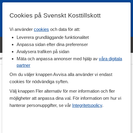
Cookies på Svenskt Kosttillskott
Vi använder
cookies
och data för att:
Fri frakt
Snabb leverans
Kundklubb
Leverera grundläggande funktionalitet
Bara idag! Handla varumärket Svenskt Kosttillskott för 600 kr & få
Anpassa sidan efter dina preferenser
shaker på köpet. »
Analysera trafiken på sidan
em
>
Träning & Tillbehör
>
Träningsform
>
Löpning & Gång
Mäta och anpassa annonser med hjälp av
våra digitala
partner
Om du väljer knappen Avvisa alla använder vi endast
cookies för nödvändiga syften.
Välj knappen Fler alternativ för mer information och fler
möjligheter att anpassa dina val. För information om hur vi
hanterar personuppgifter, se vår
Integritetspolicy
.