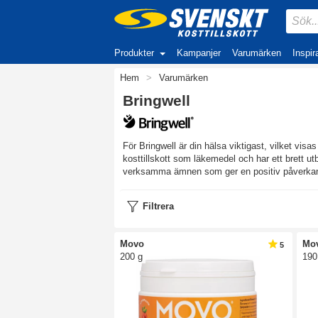
Produkter
Kampanjer
Varumärken
Inspir
Hem
>
Varumärken
Bringwell
För Bringwell är din hälsa viktigast, vilket vis
kosttillskott som läkemedel och har ett brett u
verksamma ämnen som ger en positiv påverkan 
Filtrera
Movo
Mo
5
200 g
190