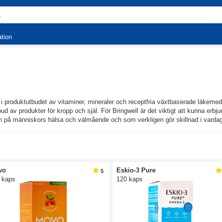
ation
as i produktutbudet av vitaminer, mineraler och receptfria växtbaserade läkemede
tbud av produkter för kropp och själ. För Bringwell är det viktigt att kunna er
på människors hälsa och välmående och som verkligen gör skillnad i varda
vo
Eskio-3 Pure
5
 kaps
120 kaps