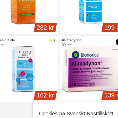
282 kr
199 
io-3 Kids
Klimadynon
4
 ml
90 tabl
162 kr
139 
Cookies på Svenskt Kosttillskott