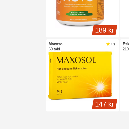
189 kr
Maxosol
Esk
4.7
60 tabl
210
147 kr