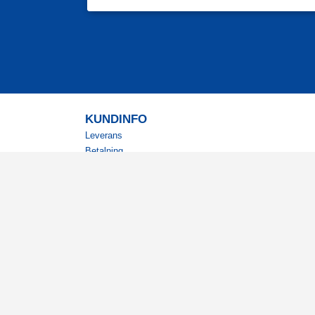
KUNDINFO
Leverans
Betalning
Returer
Köpvillkor
Kundklubb
Studentrabatt
Militärrabatt
Kontaktuppgifter Läkemedelsverket