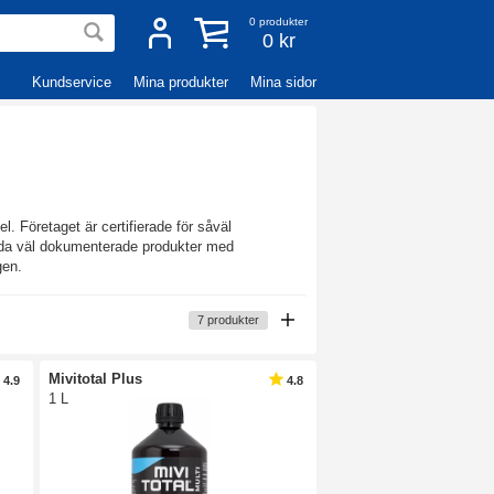
0
produkter
0 kr
Kundservice
Mina produkter
Mina sidor
l. Företaget är certifierade för såväl
bjuda väl dokumenterade produkter med
gen.
7
produkter
Mivitotal Plus
4.9
4.8
1 L