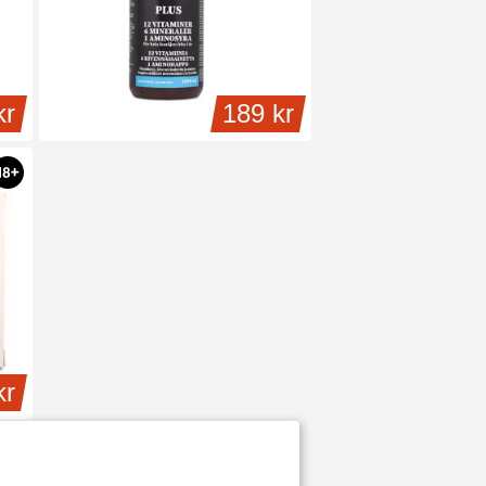
kr
189 kr
kr