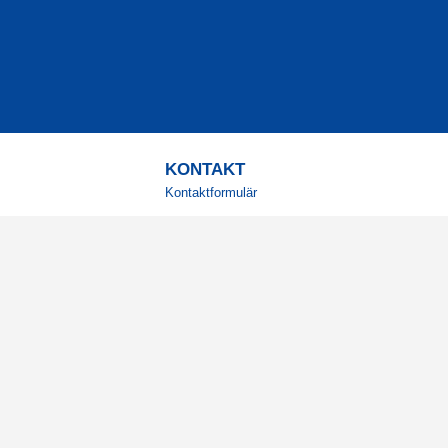
KONTAKT
Kontaktformulär
TELEFON
0220601001
Vardagar: 09:00-12:00
E-POST
info@svensktkosttillskott.se
MINA SIDOR
Logga in