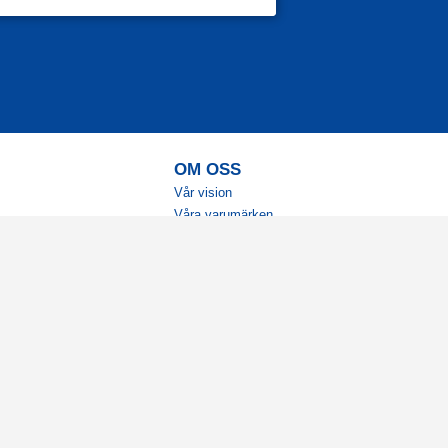
OM OSS
Vår vision
Våra varumärken
Vår historia
Tillgänglighet
Återförsäljare
Karriär
Samarbeten
Ambassadörsteam