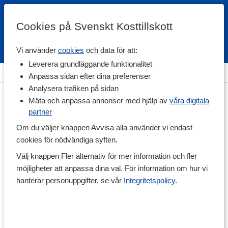
Cookies på Svenskt Kosttillskott
Vi använder
cookies
och data för att:
Fri frakt
Snabb leverans
Kundklubb
Leverera grundläggande funktionalitet
m
>
Hälsa
>
Sömn & Avslappning
>
Tillbehör för avslappning
Anpassa sidan efter dina preferenser
Analysera trafiken på sidan
Mäta och anpassa annonser med hjälp av
våra digitala
partner
Om du väljer knappen Avvisa alla använder vi endast
cookies för nödvändiga syften.
Välj knappen Fler alternativ för mer information och fler
möjligheter att anpassa dina val. För information om hur vi
hanterar personuppgifter, se vår
Integritetspolicy
.