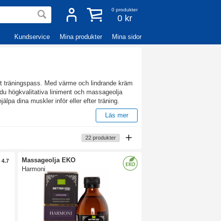
0
produkter
0 kr
Kundservice
Mina produkter
Mina sidor
tt träningspass. Med värme och lindrande kräm
 du högkvalitativa liniment och massageolja
lpa dina muskler inför eller efter träning.
Läs mer
muskler att slappna och som kan minska
22
produkter
t mentol är en aktiv ingrediens, medan värmande
 ingredienser och upplevs som värmande och
Massageolja EKO
4.7
Harmoni