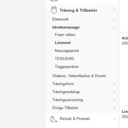
Träning & Tillbehör
Elektronik
Så 
Idrottsmassage
Anv
Foam rollers
och 
Act
att
Liniment
100
Massagepistol
Tid
i f
TENS/EMS
kan
Triggerpunkter
vet
bör
Shakers, Vattenflaskor & Dosett
effe
Träningsform
Mån
Träningsredskap
lin
kän
Träningsutrustning
fem
Övriga Tillbehör
Lin
Här
250
och
Rehab & Prehab