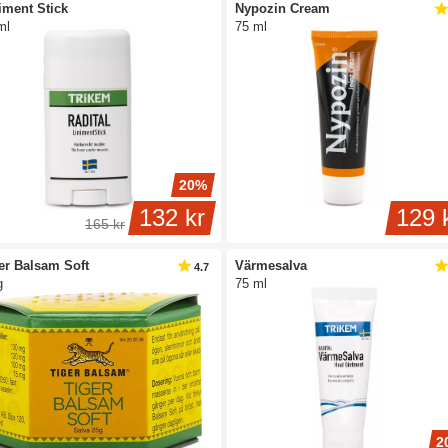
iment Stick
Nypozin Cream
ml
75 ml
20%
132 kr
129 
165 kr
er Balsam Soft
Värmesalva
4.7
g
75 ml
2