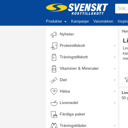
Produkter
Kampanjer
Varumärken
Inspir
He
Nyheter
L
Proteintillskott
Li
kan
Träningstillskott
med
Vitaminer & Mineraler
Va
Lin
Diet
mus
lin
Hälsa
kyl
Lin
50 
Lin
Livsmedel
Färdiga paket
Träningskläder