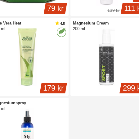
79 kr
111 
139 kr
e Vera Heat
Magnesium Cream
4.5
 ml
200 ml
179 kr
299 
gnesiumspray
 ml