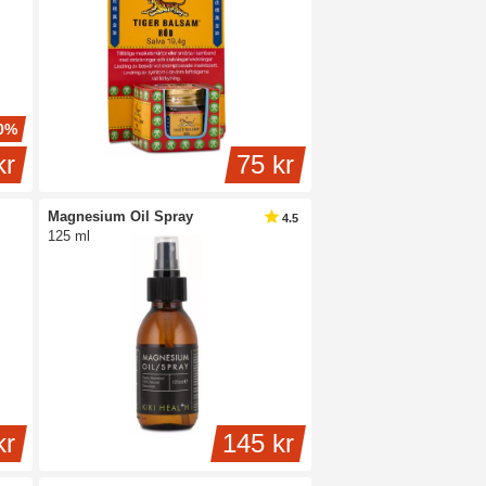
0%
kr
75 kr
Magnesium Oil Spray
4.5
125 ml
kr
145 kr