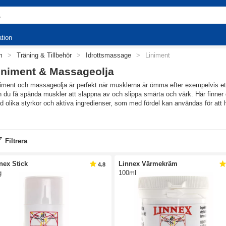
ation
m
>
Träning & Tillbehör
>
Idrottsmassage
>
Liniment
iniment & Massageolja
niment och massageolja är perfekt när musklerna är ömma efter exempelvis e
 du få spända muskler att slappna av och slippa smärta och värk. Här finner
 olika styrkor och aktiva ingredienser, som med fördel kan användas för att hjä
d är liniment?
iment är en antingen värmande eller kylande produkt som får dina leder och 
Filtrera
kelvärk med hjälp av olika aktiva ämnen. I kylande liniment är det vanligt at
iment kan innehålla till exempel capsaicin. En del produkter har flera aktiva
ande samtidigt.
nex Stick
Linnex Värmekräm
4.8
g
100ml
iment kan hjälpa om du har:
Överansträngda muskler
Sträckningar
Belastningsskador
Värk i nacke och skuldror