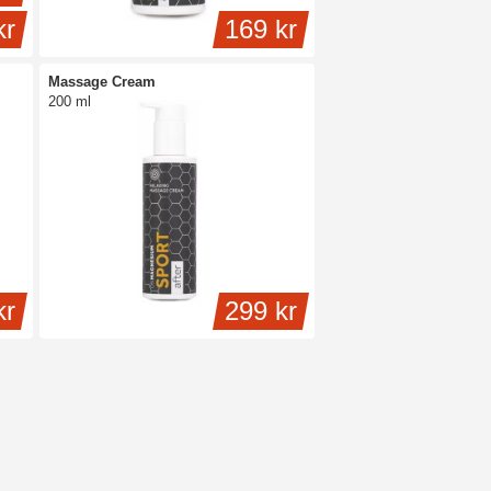
kr
169 kr
Massage Cream
200 ml
kr
299 kr