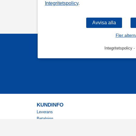
Integritetspolicy
.
Fler altern
Integritetspolicy
-
KUNDINFO
Leverans
Betalning
Returer
Köpvillkor