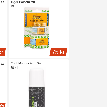
Tiger Balsam Vit
4.3
19 g
kr
75 kr
Cool Magnesium Gel
3.5
50 ml
0%