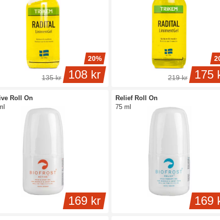
20%
2
108 kr
175 
135 kr
219 kr
ive Roll On
Relief Roll On
ml
75 ml
169 kr
169 