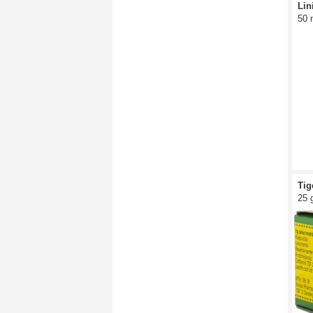
Lin
50 
Tig
25 