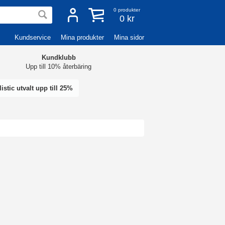
0
produkter
0 kr
Kundservice
Mina produkter
Mina sidor
Kundklubb
Upp till 10% återbäring
istic utvalt upp till 25%