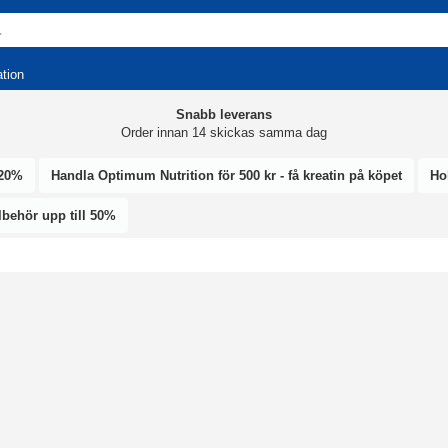
ation
Snabb leverans
Order innan 14 skickas samma dag
 20%
Handla Optimum Nutrition för 500 kr - få kreatin på köpet
Hol
llbehör upp till 50%