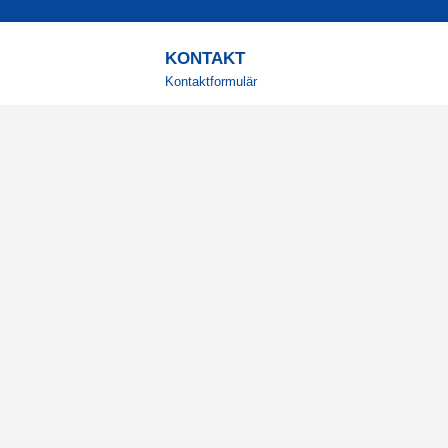
KONTAKT
Kontaktformulär
TELEFON
0220601001
Vardagar: 09:00-12:00
E-POST
info@svensktkosttillskott.se
MINA SIDOR
Logga in