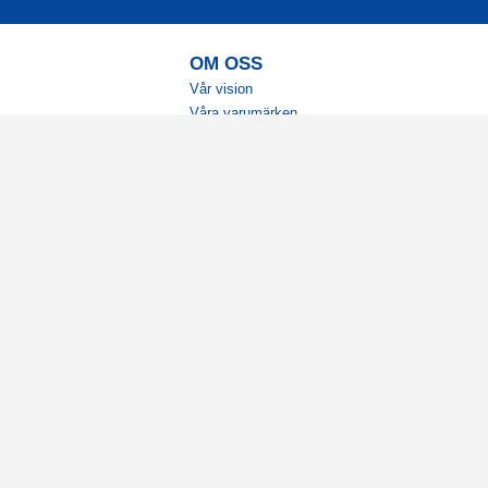
OM OSS
Vår vision
Våra varumärken
Vår historia
Tillgänglighet
Återförsäljare
Karriär
Samarbeten
Ambassadörsteam