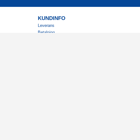
KUNDINFO
Leverans
Betalning
Returer
Köpvillkor
Kundklubb
Studentrabatt
Militärrabatt
Kontaktuppgifter Läkemedelsverket