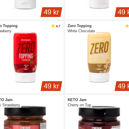
49 kr
49 
o Topping
Zero Topping
4.7
awberry
White Chocolate
49 kr
49 
TO Jam
KETO Jam
y Strawberry
Cherry on Top