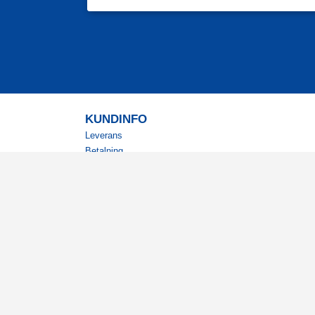
KUNDINFO
Leverans
Betalning
Returer
Köpvillkor
Kundklubb
Studentrabatt
Militärrabatt
Kontaktuppgifter Läkemedelsverket