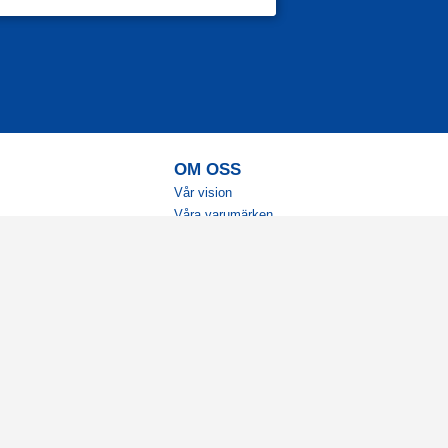
OM OSS
Vår vision
Våra varumärken
Vår historia
Tillgänglighet
Återförsäljare
Karriär
Samarbeten
Ambassadörsteam