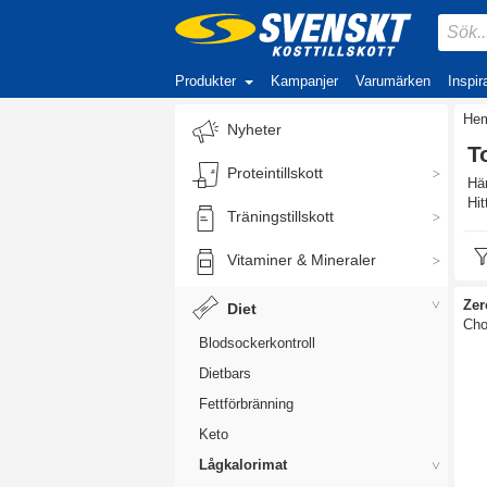
Produkter
Kampanjer
Varumärken
Inspir
He
Nyheter
T
Proteintillskott
Här
Hit
Träningstillskott
Vitaminer & Mineraler
Zer
Diet
Cho
Blodsockerkontroll
Dietbars
Fettförbränning
Keto
Lågkalorimat