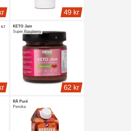
kr
49 kr
KETO Jam
4.7
Super Raspberry
kr
62 kr
RÅ Puré
Persika