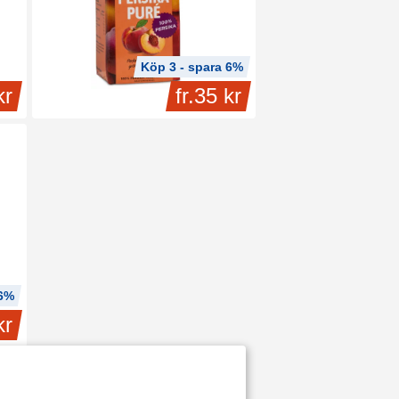
Köp 3 - spara 6%
kr
fr.
35 kr
 6%
kr