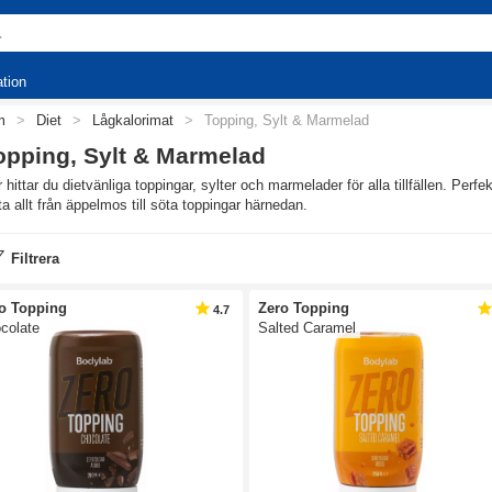
ation
m
>
Diet
>
Lågkalorimat
>
Topping, Sylt & Marmelad
opping, Sylt & Marmelad
 hittar du dietvänliga toppingar, sylter och marmelader för alla tillfällen. Perfek
ta allt från äppelmos till söta toppingar härnedan.
Filtrera
o Topping
Zero Topping
4.7
colate
Salted Caramel