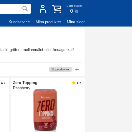
0
produkter
0 kr
Kundservice
Mina produkter
Mina sidor
ta till gröten, mellanmålet eller fredagsfikat!
11
produkter
Zero Topping
4.7
4.7
Raspberry