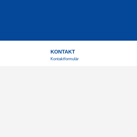
KONTAKT
Kontaktformulär
TELEFON
0220601001
Vardagar: 09:00-12:00
E-POST
info@svensktkosttillskott.se
MINA SIDOR
Logga in