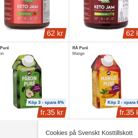
62 kr
62 
Puré
RÅ Puré
on
Mango
Köp 3 - spara 6%
Köp 3 - spara
fr.
35 kr
fr.
35 
Cookies på Svenskt Kosttillskott