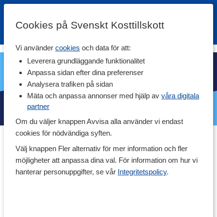
Cookies på Svenskt Kosttillskott
Vi använder
cookies
och data för att:
Leverera grundläggande funktionalitet
Anpassa sidan efter dina preferenser
Analysera trafiken på sidan
Mäta och anpassa annonser med hjälp av
våra digitala
partner
Om du väljer knappen Avvisa alla använder vi endast
cookies för nödvändiga syften.
Fars dag på Svenskt Kosttillskott
Välj knappen Fler alternativ för mer information och fler
möjligheter att anpassa dina val. För information om hur vi
Ska du köpa fars dag-present? Vare sig du letar tips eller om du
hanterar personuppgifter, se vår
Integritetspolicy
.
redan vet vad din pappa gillar kommer du garanterat att hitta
något i vårt sortiment bland kosttillskott, träningstillbehör, kläder
och mycket mer. En dag att skämma bort våra pappor lite extra!