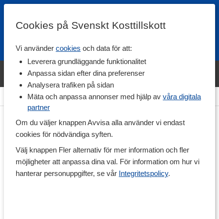
Cookies på Svenskt Kosttillskott
Vi använder
cookies
och data för att:
Fri frakt
Snabb leverans
Kundklubb
Leverera grundläggande funktionalitet
Bara idag! Handla varumärket Svenskt Kosttillskott för 600 kr & få
Anpassa sidan efter dina preferenser
shaker på köpet. »
Analysera trafiken på sidan
>
Träningstillskott
>
Efter Träning
>
Färdiga proteinshakes
Mäta och anpassa annonser med hjälp av
våra digitala
partner
Om du väljer knappen Avvisa alla använder vi endast
cookies för nödvändiga syften.
Välj knappen Fler alternativ för mer information och fler
möjligheter att anpassa dina val. För information om hur vi
hanterar personuppgifter, se vår
Integritetspolicy
.