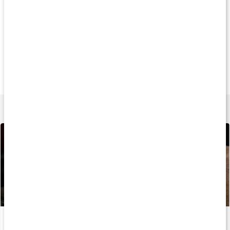
Produkt på köpet
Paket
Produkt på köpe
279 kr
329 kr
219 k
ALC Caps
Skin & Nails+Collagen
BURN GLT-5
120 kaps
Paket
60 kaps
Lär dig mer
Allt du behöver veta om protein
Läs artikel