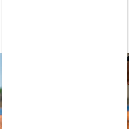
Core Protein Water!
Kolsyrat proteinvatten
15 g protein per burk
I läskande, goda smaker
Gör det enkelt att få i sig protein, varje dag
Sockerfritt